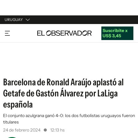
URUGUAY
Suscribite x
URUGUAY
US$ 3,45
ARGENTINA
ESPAÑA
ESTADOS UNIDOS
Barcelona de Ronald Araújo aplastó al
Getafe de Gastón Álvarez por LaLiga
española
El conjunto azulgrana ganó 4-0: los dos futbolistas uruguayos fueron
titulares
24 de febrero 2024
12:13 hs