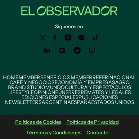
Siguenos en:
HOME
MEMBER
BENEFICIOS MEMBER
REFERÍ
NACIONAL
CAFÉ Y NEGOCIOS
ECONOMÍA Y EMPRESAS
AGRO
BRAND STUDIO
MUNDO
CULTURA Y ESPECTÁCULOS
LIFESTYLE
OPINIÓN
FÚNEBRES
REMATES Y LEGALES
EDICIONES ESPECIALES
PUBLICACIONES
NEWSLETTERS
ARGENTINA
ESPAÑA
ESTADOS UNIDOS
Políticas de Cookies
Políticas de Privacidad
Términos y Condiciones
Contacto