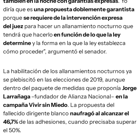
también en la noche con garantías expresas
. Yo
diría que es
una propuesta doblemente garantista
porque
se requiere de la intervención expresa
del juez
para hacer un allanamiento nocturno que
tendrá que hacerlo
en función de lo que la ley
determine
y la forma en la que la ley establezca
cómo proceder", argumentó el senador.
La habilitación de los allanamientos nocturnos ya
se plebiscitó en las elecciones de 2019, aunque
dentro del paquete de medidas que proponía
Jorge
Larrañaga
–fundador de Alianza Nacional–
en la
campaña Vivir sin Miedo
. La propuesta del
fallecido dirigente blanco
naufragó al alcanzar el
46,7%
de las adhesiones, cuando precisaba superar
el 50%.