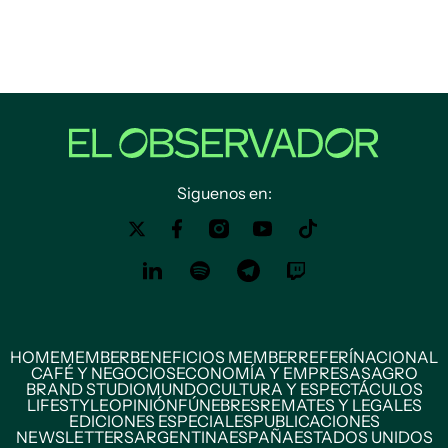
Siguenos en:
HOME
MEMBER
BENEFICIOS MEMBER
REFERÍ
NACIONAL
CAFÉ Y NEGOCIOS
ECONOMÍA Y EMPRESAS
AGRO
BRAND STUDIO
MUNDO
CULTURA Y ESPECTÁCULOS
LIFESTYLE
OPINIÓN
FÚNEBRES
REMATES Y LEGALES
EDICIONES ESPECIALES
PUBLICACIONES
NEWSLETTERS
ARGENTINA
ESPAÑA
ESTADOS UNIDOS