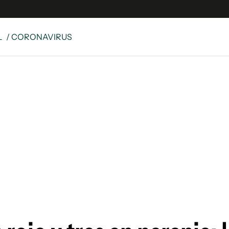
L
/ CORONAVIRUS
e
S
n
es
Siguenos en:
 y Legales
es especiales
ciones
ters
ina
 Unidos