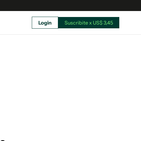
Login
Suscribite x US$ 3,45
uscríbete ahora a El Observador y elegí hasta
donde llegar.
Suscribite x US$ 3,45