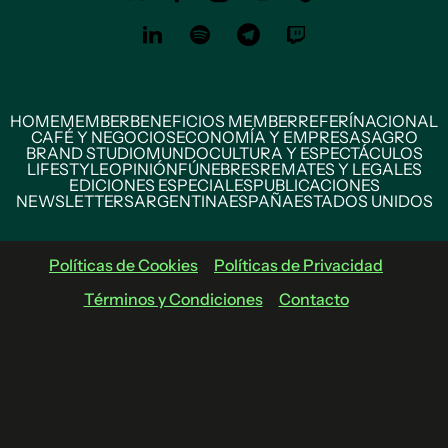
HOME
MEMBER
BENEFICIOS MEMBER
REFERÍ
NACIONAL
CAFÉ Y NEGOCIOS
ECONOMÍA Y EMPRESAS
AGRO
BRAND STUDIO
MUNDO
CULTURA Y ESPECTÁCULOS
LIFESTYLE
OPINIÓN
FÚNEBRES
REMATES Y LEGALES
EDICIONES ESPECIALES
PUBLICACIONES
NEWSLETTERS
ARGENTINA
ESPAÑA
ESTADOS UNIDOS
Políticas de Cookies
Políticas de Privacidad
Términos y Condiciones
Contacto