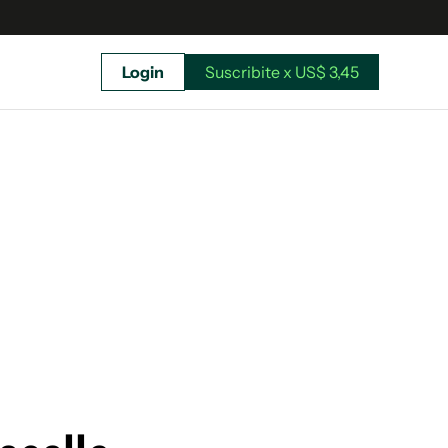
Login
Suscribite x US$ 3,45
uscríbete ahora a El Observador y elegí hasta
donde llegar.
Suscribite x US$ 3,45