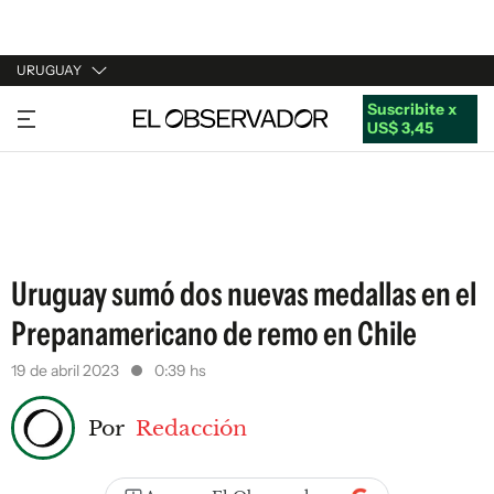
URUGUAY
Suscribite x
URUGUAY
US$ 3,45
ARGENTINA
ESPAÑA
ESTADOS UNIDOS
Uruguay sumó dos nuevas medallas en el
Prepanamericano de remo en Chile
19 de abril 2023
0:39 hs
Por
Redacción