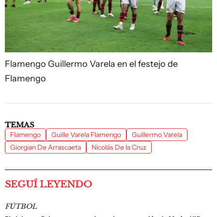
Flamengo
Guillermo Varela en el festejo de
Flamengo
TEMAS
Flamengo
Guille Varela Flamengo
Guillermo Varela
Giorgian De Arrascaeta
Nicolás De la Cruz
SEGUÍ LEYENDO
FÚTBOL