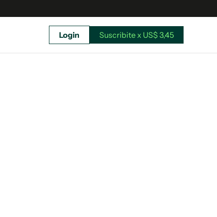
Login
Suscribite x US$ 3,45
uscríbete ahora a El Observador y elegí hasta
donde llegar.
Suscribite x US$ 3,45