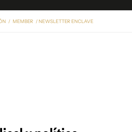
IÓN
/
MEMBER
/ NEWSLETTER ENCLAVE
e
S
n
es
Siguenos en:
 y Legales
es especiales
ciones
ters
ina
 Unidos