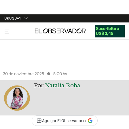
URUGUAY
Suscribite x
URUGUAY
US$ 3,45
ARGENTINA
ESPAÑA
ESTADOS UNIDOS
30 de noviembre 2025
5:00 hs
Por
Natalia Roba
Agregar El Observador en