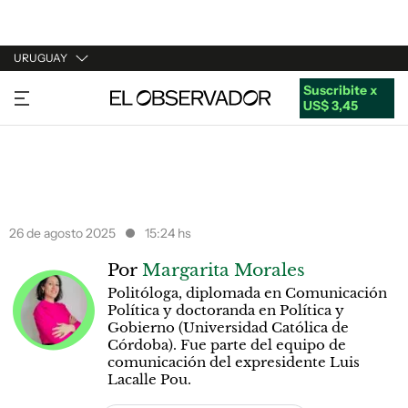
URUGUAY
Suscribite x
URUGUAY
US$ 3,45
ARGENTINA
ESPAÑA
ESTADOS UNIDOS
26 de agosto 2025
15:24 hs
Por
Margarita Morales
Politóloga, diplomada en Comunicación
Política y doctoranda en Política y
Gobierno (Universidad Católica de
Córdoba). Fue parte del equipo de
comunicación del expresidente Luis
Lacalle Pou.