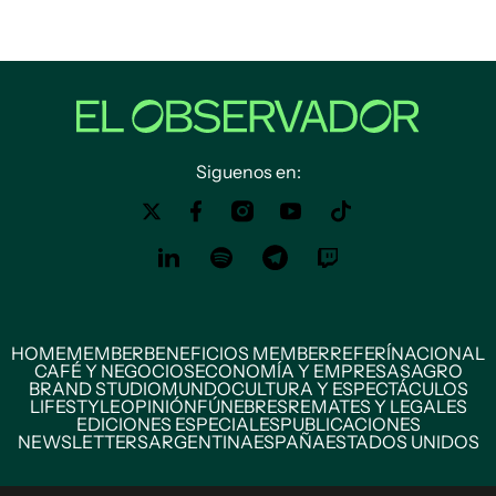
Siguenos en:
HOME
MEMBER
BENEFICIOS MEMBER
REFERÍ
NACIONAL
CAFÉ Y NEGOCIOS
ECONOMÍA Y EMPRESAS
AGRO
BRAND STUDIO
MUNDO
CULTURA Y ESPECTÁCULOS
LIFESTYLE
OPINIÓN
FÚNEBRES
REMATES Y LEGALES
EDICIONES ESPECIALES
PUBLICACIONES
NEWSLETTERS
ARGENTINA
ESPAÑA
ESTADOS UNIDOS