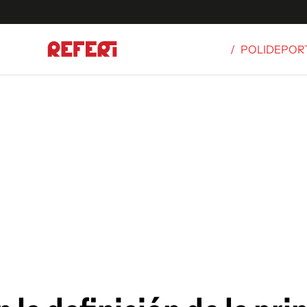
/
POLIDEPOR
Olímpicos
S
tbol
g
ortivo