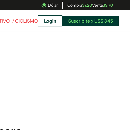
Dólar
Compra
37,20
Venta
39,70
TIVO
/ CICLISMO
Login
Suscribite x US$ 3,45
uscríbete ahora a El Observador y elegí hasta
donde llegar.
Suscribite x US$ 3,45