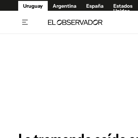
Uruguay
Argentina
España
Estados
Unidos
Home
Juegos 
Referí
Rugby
Fútbol
Básque
Mundial 2026
Tenis
Resultados Deportivos
Runnin
Fútbol internacional
Polidep
Copa Libertadores
Motor