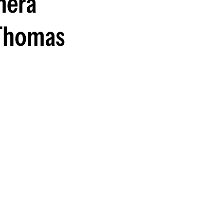
mera
guenos en:
 Thomas