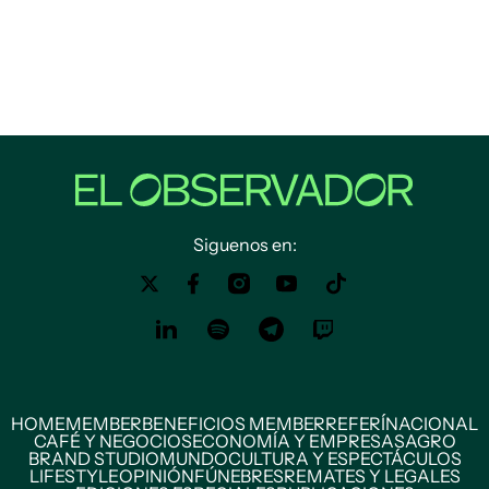
Siguenos en:
HOME
MEMBER
BENEFICIOS MEMBER
REFERÍ
NACIONAL
CAFÉ Y NEGOCIOS
ECONOMÍA Y EMPRESAS
AGRO
BRAND STUDIO
MUNDO
CULTURA Y ESPECTÁCULOS
LIFESTYLE
OPINIÓN
FÚNEBRES
REMATES Y LEGALES