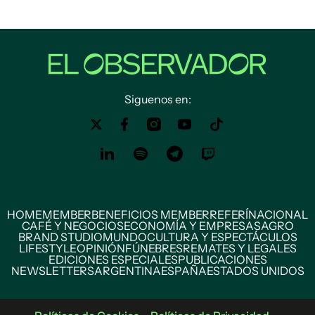
Siguenos en:
HOME
MEMBER
BENEFICIOS MEMBER
REFERÍ
NACIONAL
CAFÉ Y NEGOCIOS
ECONOMÍA Y EMPRESAS
AGRO
BRAND STUDIO
MUNDO
CULTURA Y ESPECTÁCULOS
LIFESTYLE
OPINIÓN
FÚNEBRES
REMATES Y LEGALES
EDICIONES ESPECIALES
PUBLICACIONES
NEWSLETTERS
ARGENTINA
ESPAÑA
ESTADOS UNIDOS