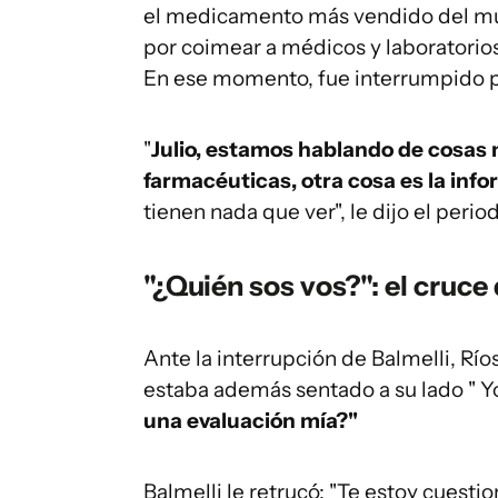
el medicamento más vendido del mu
por coimear a médicos y laboratorios
En ese momento, fue interrumpido p
"
Julio, estamos hablando de cosas m
farmacéuticas, otra cosa es la info
tienen nada que ver", le dijo el period
"¿Quién sos vos?": el cruce 
Ante la interrupción de Balmelli, Rí
estaba además sentado a su lado " Yo
una evaluación mía?"
Balmelli le retrucó: "Te estoy cuesti