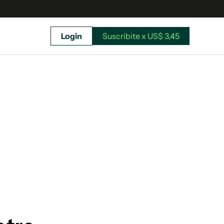
Login
Suscribite x US$ 3,45
uscríbete ahora a El Observador y elegí hasta
donde llegar.
Suscribite x US$ 3,45