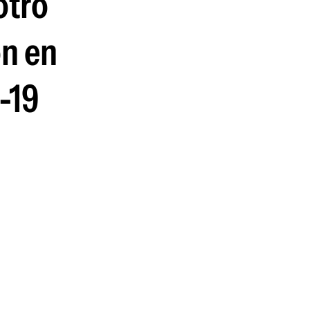
otro
on en
-19