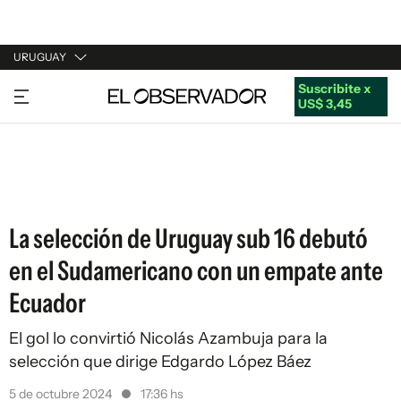
URUGUAY
Suscribite x
URUGUAY
US$ 3,45
ARGENTINA
ESPAÑA
ESTADOS UNIDOS
La selección de Uruguay sub 16 debutó
en el Sudamericano con un empate ante
Ecuador
El gol lo convirtió Nicolás Azambuja para la
selección que dirige Edgardo López Báez
5 de octubre 2024
17:36 hs