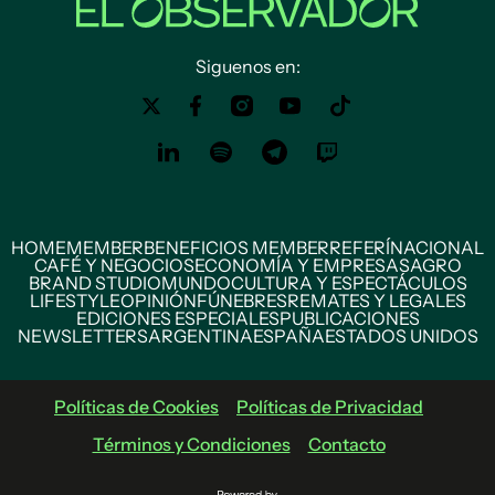
Siguenos en:
HOME
MEMBER
BENEFICIOS MEMBER
REFERÍ
NACIONAL
CAFÉ Y NEGOCIOS
ECONOMÍA Y EMPRESAS
AGRO
BRAND STUDIO
MUNDO
CULTURA Y ESPECTÁCULOS
LIFESTYLE
OPINIÓN
FÚNEBRES
REMATES Y LEGALES
EDICIONES ESPECIALES
PUBLICACIONES
NEWSLETTERS
ARGENTINA
ESPAÑA
ESTADOS UNIDOS
Políticas de Cookies
Políticas de Privacidad
Términos y Condiciones
Contacto