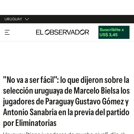
URUGUAY
Suscribite x
URUGUAY
US$ 3,45
ARGENTINA
ESPAÑA
ESTADOS UNIDOS
"No va a ser fácil": lo que dijeron sobre la
selección uruguaya de Marcelo Bielsa los
jugadores de Paraguay Gustavo Gómez y
Antonio Sanabria en la previa del partido
por Eliminatorias