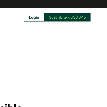
Login
Suscribite x US$ 3,45
uscríbete ahora a El Observador y elegí hasta
donde llegar.
Suscribite x US$ 3,45