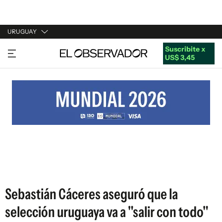
URUGUAY
Suscribite x
URUGUAY
US$ 3,45
ARGENTINA
ESPAÑA
ESTADOS UNIDOS
Sebastián Cáceres aseguró que la
selección uruguaya va a "salir con todo"