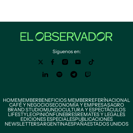
Siguenos en:
HOME
MEMBER
BENEFICIOS MEMBER
REFERÍ
NACIONAL
CAFÉ Y NEGOCIOS
ECONOMÍA Y EMPRESAS
AGRO
BRAND STUDIO
MUNDO
CULTURA Y ESPECTÁCULOS
LIFESTYLE
OPINIÓN
FÚNEBRES
REMATES Y LEGALES
EDICIONES ESPECIALES
PUBLICACIONES
NEWSLETTERS
ARGENTINA
ESPAÑA
ESTADOS UNIDOS