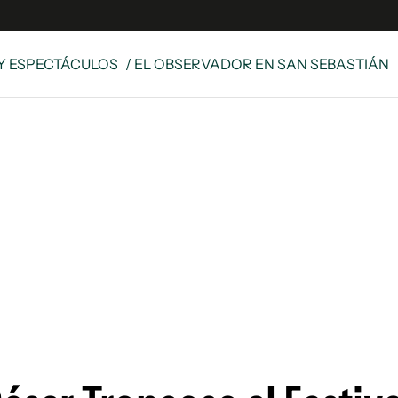
Y ESPECTÁCULOS
/ EL OBSERVADOR EN SAN SEBASTIÁN
e
S
n
es
Siguenos en:
 y Legales
es especiales
ciones
ters
ina
 Unidos