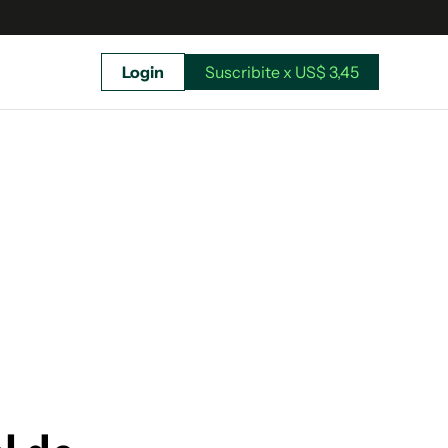
Login
Suscribite x US$ 3,45
uscríbete ahora a El Observador y elegí hasta
donde llegar.
Suscribite x US$ 3,45