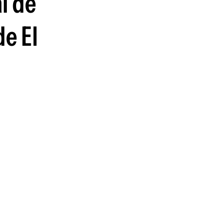
al de
de El