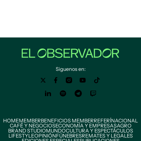
Siguenos en:
HOME
MEMBER
BENEFICIOS MEMBER
REFERÍ
NACIONAL
CAFÉ Y NEGOCIOS
ECONOMÍA Y EMPRESAS
AGRO
BRAND STUDIO
MUNDO
CULTURA Y ESPECTÁCULOS
LIFESTYLE
OPINIÓN
FÚNEBRES
REMATES Y LEGALES
EDICIONES ESPECIALES
PUBLICACIONES