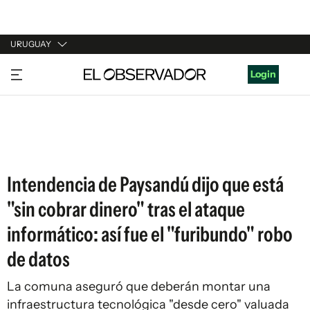
URUGUAY
URUGUAY
Login
ARGENTINA
ESPAÑA
ESTADOS UNIDOS
Intendencia de Paysandú dijo que está
"sin cobrar dinero" tras el ataque
informático: así fue el "furibundo" robo
de datos
La comuna aseguró que deberán montar una
infraestructura tecnológica "desde cero" valuada