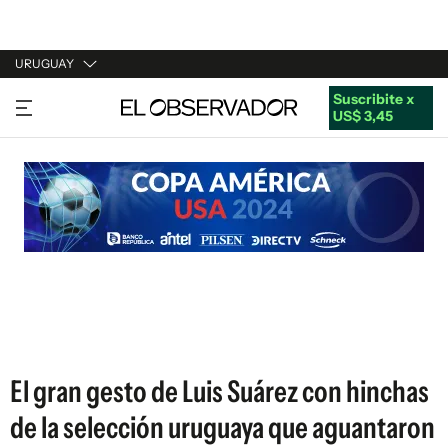
URUGUAY
Suscribite x
URUGUAY
US$ 3,45
ARGENTINA
ESPAÑA
ESTADOS UNIDOS
El gran gesto de Luis Suárez con hinchas
de la selección uruguaya que aguantaron