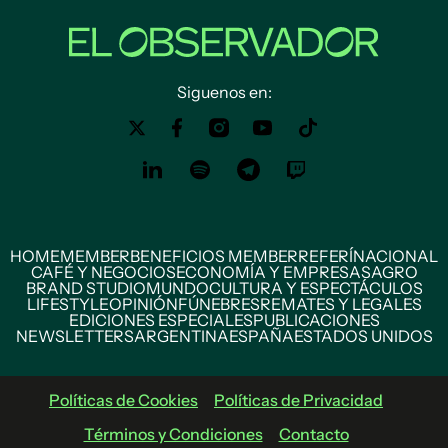
Siguenos en:
HOME
MEMBER
BENEFICIOS MEMBER
REFERÍ
NACIONAL
CAFÉ Y NEGOCIOS
ECONOMÍA Y EMPRESAS
AGRO
BRAND STUDIO
MUNDO
CULTURA Y ESPECTÁCULOS
LIFESTYLE
OPINIÓN
FÚNEBRES
REMATES Y LEGALES
EDICIONES ESPECIALES
PUBLICACIONES
NEWSLETTERS
ARGENTINA
ESPAÑA
ESTADOS UNIDOS
Políticas de Cookies
Políticas de Privacidad
Términos y Condiciones
Contacto