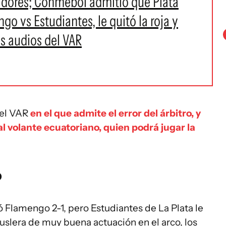
adores; Conmebol admitió que Plata
o vs Estudiantes, le quitó la roja y
os audios del VAR
del VAR
en el que admite el error del árbitro, y
al volante ecuatoriano, quien podrá jugar la
o
ó Flamengo 2-1, pero Estudiantes de La Plata le
uslera de muy buena actuación en el arco, los