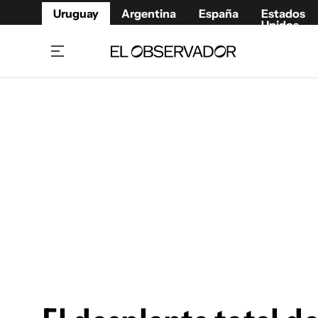
Uruguay
Argentina
España
Estados
Unidos
Home
Juegos 
Referí
Rugby
Fútbol
Básque
Mundial 2026
Tenis
Resultados Deportivos
Runnin
Fútbol internacional
Polidep
Copa Libertadores
Motor