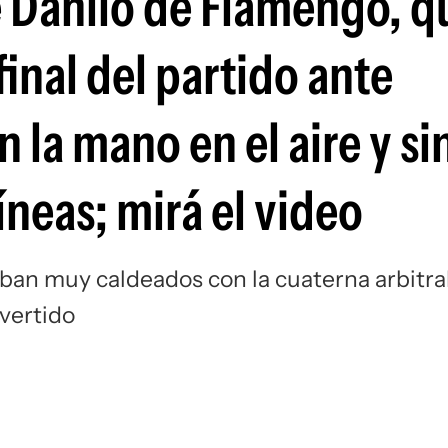
e Danilo de Flamengo, q
Si
final del partido ante
 la mano en el aire y si
íneas; mirá el video
ban muy caldeados con la cuaterna arbitra
vertido