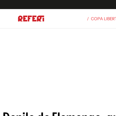
/
COPA LIBE
Olímpicos
S
tbol
g
ortivo