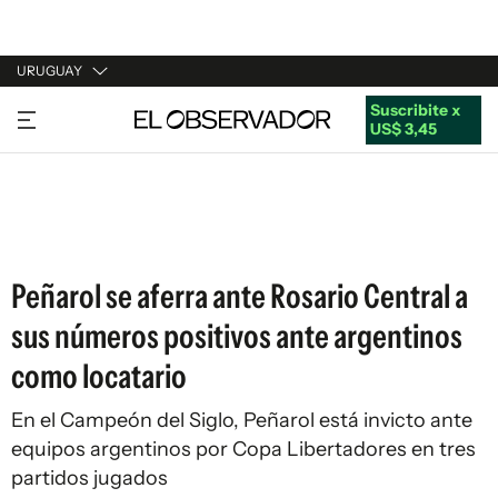
URUGUAY
Suscribite x
URUGUAY
US$ 3,45
ARGENTINA
ESPAÑA
ESTADOS UNIDOS
Peñarol se aferra ante Rosario Central a
sus números positivos ante argentinos
como locatario
En el Campeón del Siglo, Peñarol está invicto ante
equipos argentinos por Copa Libertadores en tres
partidos jugados