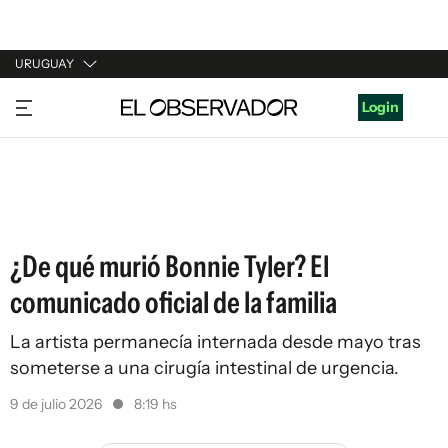
URUGUAY
URUGUAY
Login
ARGENTINA
ESPAÑA
ESTADOS UNIDOS
¿De qué murió Bonnie Tyler? El
comunicado oficial de la familia
La artista permanecía internada desde mayo tras
someterse a una cirugía intestinal de urgencia.
9 de julio 2026
8:19 hs