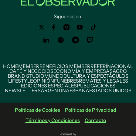
Siguenos en:
HOME
MEMBER
BENEFICIOS MEMBER
REFERÍ
NACIONAL
CAFÉ Y NEGOCIOS
ECONOMÍA Y EMPRESAS
AGRO
BRAND STUDIO
MUNDO
CULTURA Y ESPECTÁCULOS
LIFESTYLE
OPINIÓN
FÚNEBRES
REMATES Y LEGALES
EDICIONES ESPECIALES
PUBLICACIONES
NEWSLETTERS
ARGENTINA
ESPAÑA
ESTADOS UNIDOS
Políticas de Cookies
Políticas de Privacidad
Términos y Condiciones
Contacto