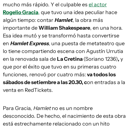
mucho más rápido. Y el culpable es
el actor
Rogelio Gracia
,
que tuvo una idea peculiar hace
algún tiempo: contar
Hamlet
, la obra más
importante de
William Shakespeare
, en una hora.
Esa idea mutó y se transformó hasta convertirse
en
Hamlet Express
, una puesta de metateatro que
lo tiene compartiendo escena con Agustín Urrutia
en la renovada sala de
La Cretina
(Soriano 1236)
,
y
que por el éxito que tuvo en su primeras cuatro
funciones, renovó por cuatro más:
va todos los
sábados de setiembre a las 20.30, c
on entradas a la
venta en RedTickets.
Para Gracia,
Hamlet
no es un nombre
desconocido. De hecho, el nacimiento de esta obra
está estrechamente relacionado con un hito