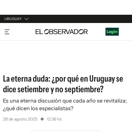
URUGUAY
URUGUAY
Login
ARGENTINA
ESPAÑA
ESTADOS UNIDOS
La eterna duda: ¿por qué en Uruguay se
dice setiembre y no septiembre?
Es una eterna discusión que cada año se revitaliza;
¿qué dicen los especialistas?
28 de agosto 2025
12:36 hs