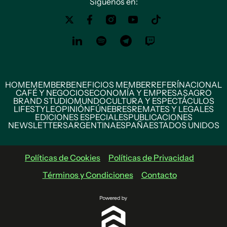
Siguenos en:
HOME
MEMBER
BENEFICIOS MEMBER
REFERÍ
NACIONAL
CAFÉ Y NEGOCIOS
ECONOMÍA Y EMPRESAS
AGRO
BRAND STUDIO
MUNDO
CULTURA Y ESPECTÁCULOS
LIFESTYLE
OPINIÓN
FÚNEBRES
REMATES Y LEGALES
EDICIONES ESPECIALES
PUBLICACIONES
NEWSLETTERS
ARGENTINA
ESPAÑA
ESTADOS UNIDOS
Políticas de Cookies
Políticas de Privacidad
Términos y Condiciones
Contacto