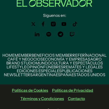
Siguenos en:
HOME
MEMBER
BENEFICIOS MEMBER
REFERÍ
NACIONAL
CAFÉ Y NEGOCIOS
ECONOMÍA Y EMPRESAS
AGRO
BRAND STUDIO
MUNDO
CULTURA Y ESPECTÁCULOS
LIFESTYLE
OPINIÓN
FÚNEBRES
REMATES Y LEGALES
EDICIONES ESPECIALES
PUBLICACIONES
NEWSLETTERS
ARGENTINA
ESPAÑA
ESTADOS UNIDOS
Políticas de Cookies
Políticas de Privacidad
Términos y Condiciones
Contacto