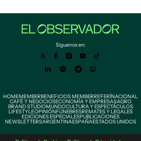
Siguenos en:
HOME
MEMBER
BENEFICIOS MEMBER
REFERÍ
NACIONAL
CAFÉ Y NEGOCIOS
ECONOMÍA Y EMPRESAS
AGRO
BRAND STUDIO
MUNDO
CULTURA Y ESPECTÁCULOS
LIFESTYLE
OPINIÓN
FÚNEBRES
REMATES Y LEGALES
EDICIONES ESPECIALES
PUBLICACIONES
NEWSLETTERS
ARGENTINA
ESPAÑA
ESTADOS UNIDOS