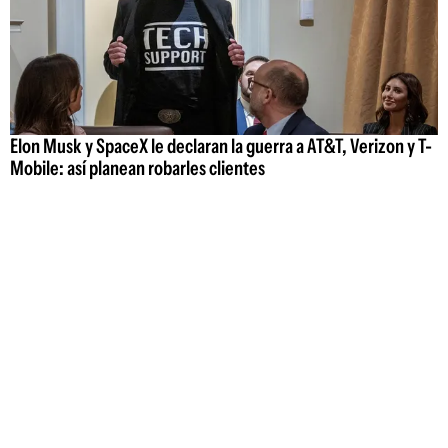
Elon Musk y SpaceX le declaran la guerra a AT&T, Verizon y T-
Mobile: así planean robarles clientes