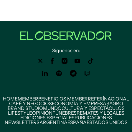
Siguenos en:
HOME
MEMBER
BENEFICIOS MEMBER
REFERÍ
NACIONAL
CAFÉ Y NEGOCIOS
ECONOMÍA Y EMPRESAS
AGRO
BRAND STUDIO
MUNDO
CULTURA Y ESPECTÁCULOS
LIFESTYLE
OPINIÓN
FÚNEBRES
REMATES Y LEGALES
EDICIONES ESPECIALES
PUBLICACIONES
NEWSLETTERS
ARGENTINA
ESPAÑA
ESTADOS UNIDOS