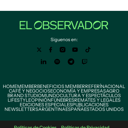
Siguenos en:
HOME
MEMBER
BENEFICIOS MEMBER
REFERÍ
NACIONAL
CAFÉ Y NEGOCIOS
ECONOMÍA Y EMPRESAS
AGRO
BRAND STUDIO
MUNDO
CULTURA Y ESPECTÁCULOS
LIFESTYLE
OPINIÓN
FÚNEBRES
REMATES Y LEGALES
EDICIONES ESPECIALES
PUBLICACIONES
NEWSLETTERS
ARGENTINA
ESPAÑA
ESTADOS UNIDOS
Políticas de Cookies
Políticas de Privacidad