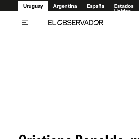
Uruguay
Argentina
España
Estados
Unidos
Home
Juegos 
Referí
Rugby
Fútbol
Básque
Mundial 2026
Tenis
Resultados Deportivos
Runnin
Fútbol internacional
Polidep
Copa Libertadores
Motor