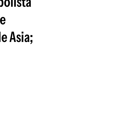
bolista
guenos en:
de
e Asia;