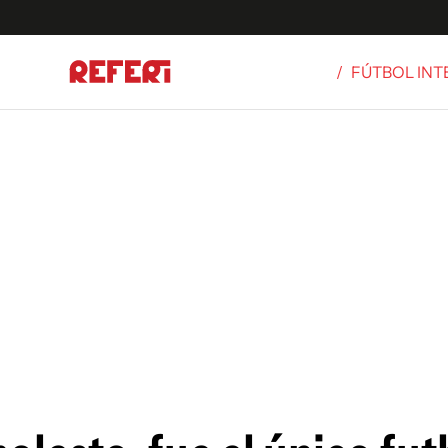
/
FÚTBOL IN
Olímpicos
S
tbol
g
ortivo