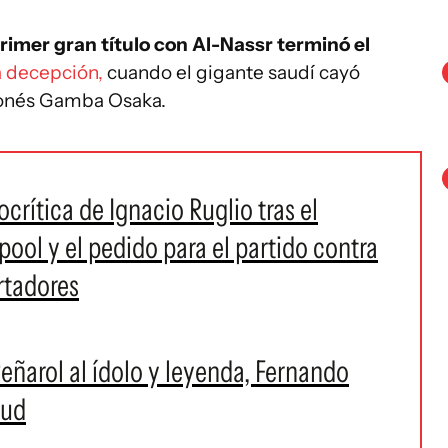
imer gran título con Al-Nassr terminó el
 decepción,
cuando el gigante saudí cayó
ponés Gamba Osaka.
crítica de Ignacio Ruglio tras el
pool y el pedido para el partido contra
rtadores
eñarol al ídolo y leyenda, Fernando
lud