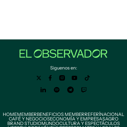
Siguenos en:
HOME
MEMBER
BENEFICIOS MEMBER
REFERÍ
NACIONAL
CAFÉ Y NEGOCIOS
ECONOMÍA Y EMPRESAS
AGRO
BRAND STUDIO
MUNDO
CULTURA Y ESPECTÁCULOS