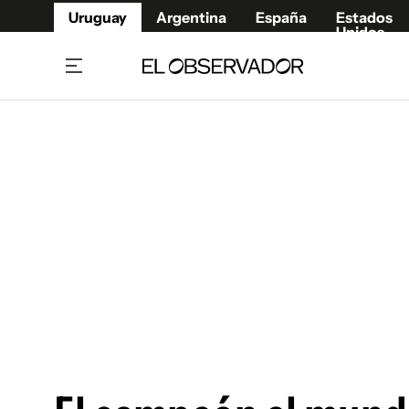
Uruguay
Argentina
España
Estados
Unidos
Home
Juegos 
Referí
Rugby
Fútbol
Básque
Mundial 2026
Tenis
Resultados Deportivos
Runnin
Fútbol internacional
Polidep
Copa Libertadores
Motor