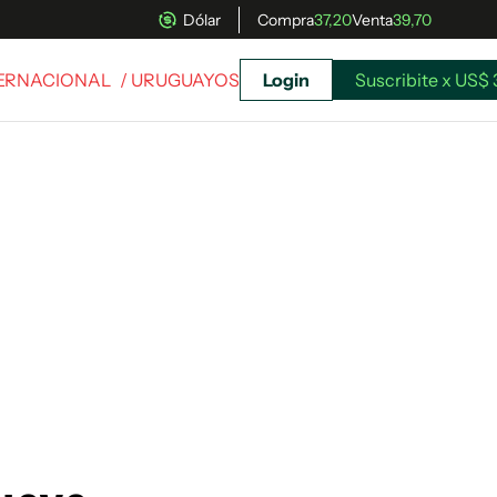
Dólar
Compra
37,20
Venta
39,70
TERNACIONAL
/ URUGUAYOS
Login
Suscribite x US$ 
uscríbete ahora a El Observador y elegí hasta
donde llegar.
Suscribite x US$ 3,45