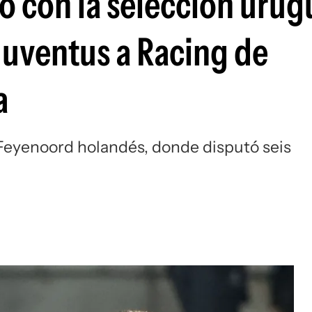
 con la selección urug
Si
Juventus a Racing de
a
 Feyenoord holandés, donde disputó seis