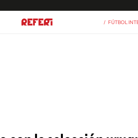
/
FÚTBOL IN
Olímpicos
S
tbol
g
ortivo