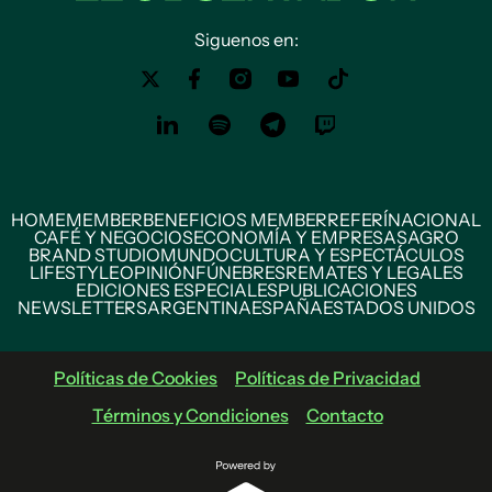
Siguenos en:
HOME
MEMBER
BENEFICIOS MEMBER
REFERÍ
NACIONAL
CAFÉ Y NEGOCIOS
ECONOMÍA Y EMPRESAS
AGRO
BRAND STUDIO
MUNDO
CULTURA Y ESPECTÁCULOS
LIFESTYLE
OPINIÓN
FÚNEBRES
REMATES Y LEGALES
EDICIONES ESPECIALES
PUBLICACIONES
NEWSLETTERS
ARGENTINA
ESPAÑA
ESTADOS UNIDOS
Políticas de Cookies
Políticas de Privacidad
Términos y Condiciones
Contacto