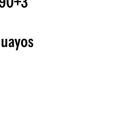
 90+3
guenos en:
guayos