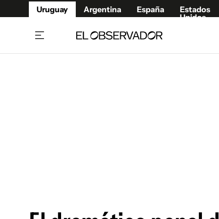
Uruguay
Argentina
España
Estados
Unidos
Home
Juegos 
Referí
Rugby
Fútbol
Básque
Mundial 2026
Tenis
Resultados Deportivos
Runnin
Fútbol internacional
Polidep
Copa Libertadores
Motor