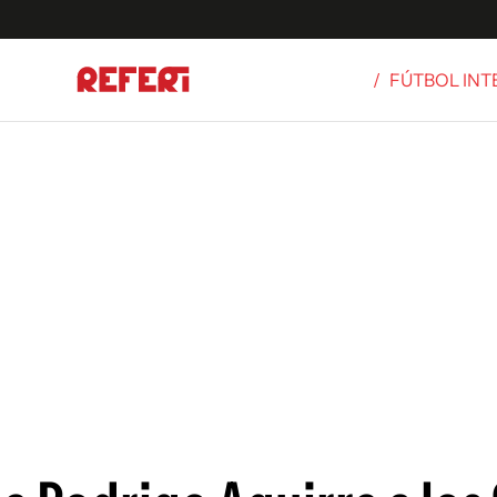
/
FÚTBOL IN
Olímpicos
S
tbol
g
ortivo