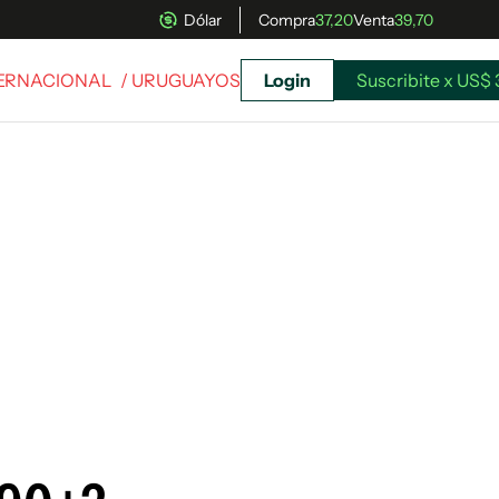
Dólar
Compra
37,20
Venta
39,70
TERNACIONAL
/ URUGUAYOS
Login
Suscribite x US$ 
uscríbete ahora a El Observador y elegí hasta
donde llegar.
Suscribite x US$ 3,45