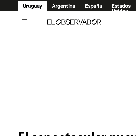
Uruguay
Argentina
España
Estados
Unidos
Home
Juegos 
Referí
Rugby
Fútbol
Básque
Mundial 2026
Tenis
Resultados Deportivos
Runnin
Fútbol internacional
Polidep
Copa Libertadores
Motor