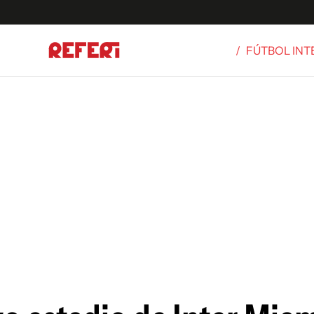
/
FÚTBOL IN
Olímpicos
S
tbol
g
ortivo