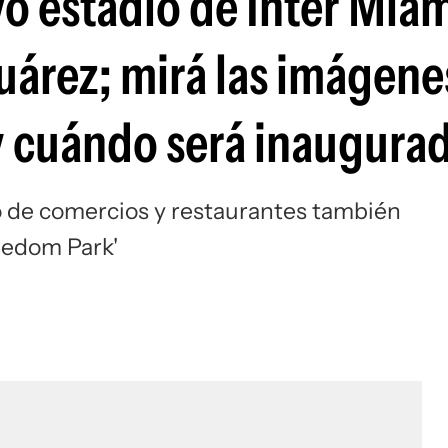
o estadio de Inter Miam
Si
Suárez; mirá las imágene
y cuándo será inaugura
ro de comercios y restaurantes también
eedom Park'