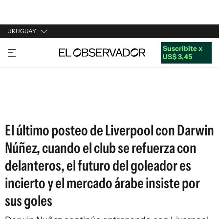
URUGUAY
Suscribite x
URUGUAY
US$ 3,45
ARGENTINA
ESPAÑA
ESTADOS UNIDOS
El último posteo de Liverpool con Darwin
Núñez, cuando el club se refuerza con
delanteros, el futuro del goleador es
incierto y el mercado árabe insiste por
sus goles