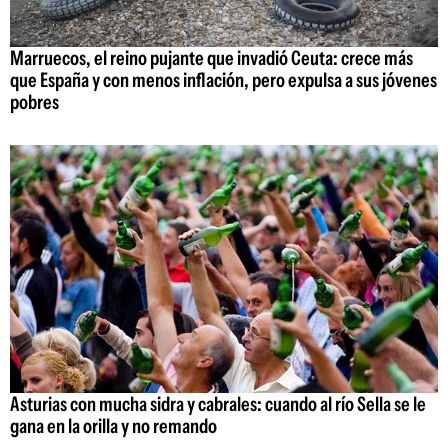
Marruecos, el reino pujante que invadió Ceuta: crece más
que España y con menos inflación, pero expulsa a sus jóvenes
pobres
Asturias con mucha sidra y cabrales: cuando al río Sella se le
gana en la orilla y no remando