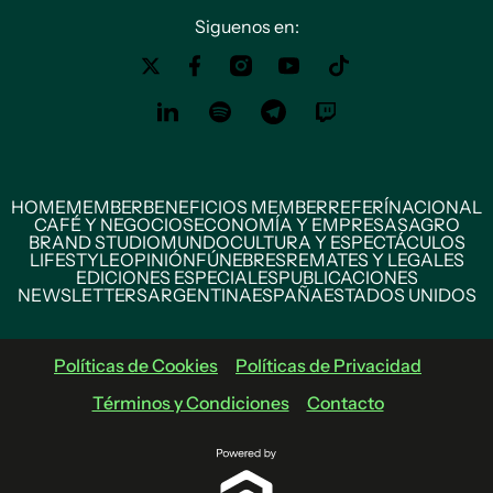
Siguenos en:
HOME
MEMBER
BENEFICIOS MEMBER
REFERÍ
NACIONAL
CAFÉ Y NEGOCIOS
ECONOMÍA Y EMPRESAS
AGRO
BRAND STUDIO
MUNDO
CULTURA Y ESPECTÁCULOS
LIFESTYLE
OPINIÓN
FÚNEBRES
REMATES Y LEGALES
EDICIONES ESPECIALES
PUBLICACIONES
NEWSLETTERS
ARGENTINA
ESPAÑA
ESTADOS UNIDOS
Políticas de Cookies
Políticas de Privacidad
Términos y Condiciones
Contacto