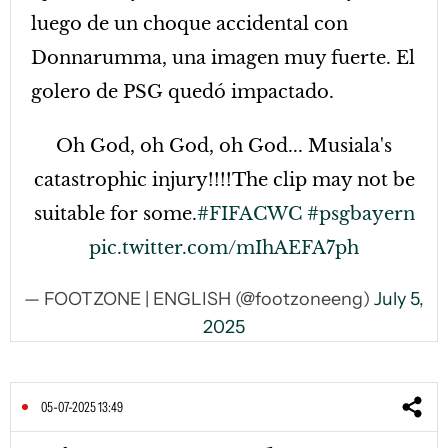
luego de un choque accidental con
Donnarumma, una imagen muy fuerte. El
golero de PSG quedó impactado.
Oh God, oh God, oh God... Musiala's
catastrophic injury!!!!The clip may not be
suitable for some.
#FIFACWC
#psgbayern
pic.twitter.com/mIhAEFA7ph
— FOOTZONE | ENGLISH (@footzoneeng)
July 5,
2025
05-07-2025 13:49