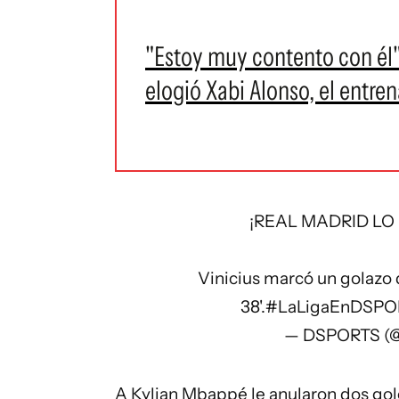
"Estoy muy contento con él":
elogió Xabi Alonso, el entre
¡REAL MADRID LO
Vinicius marcó un golazo d
38'.
#LaLigaEnDSPO
— DSPORTS (
A Kylian Mbappé le anularon dos gol