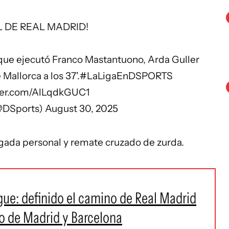
 DE REAL MADRID!
 que ejecutó Franco Mastantuono, Arda Guller
Mallorca a los 37'.
#LaLigaEnDSPORTS
tter.com/AlLqdkGUC1
@DSports)
August 30, 2025
gada personal y remate cruzado de zurda.
ue: definido el camino de Real Madrid
co de Madrid y Barcelona