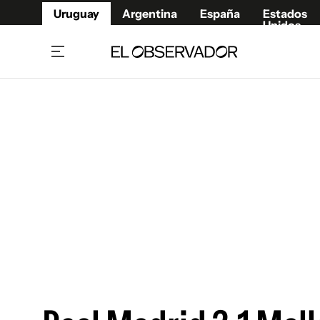
Uruguay
Argentina
España
Estados
Unidos
Home
Juegos 
Referí
Rugby
Fútbol
Básque
Mundial 2026
Tenis
Resultados Deportivos
Runnin
Fútbol internacional
Polidep
Copa Libertadores
Motor