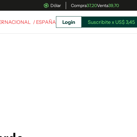
Dólar
Compra
37,20
Venta
39,70
TERNACIONAL
/ ESPAÑA
Login
Suscribite x US$ 3,45
uscríbete ahora a El Observador y elegí hasta
donde llegar.
Suscribite x US$ 3,45