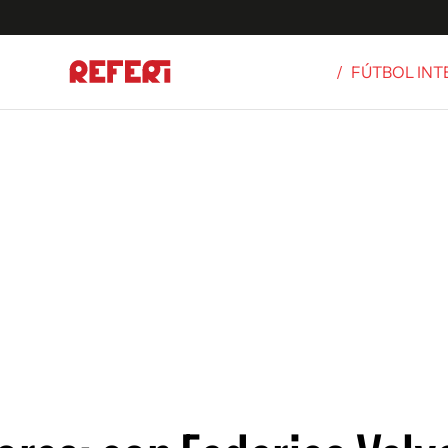
/
FÚTBOL IN
Olímpicos
S
tbol
g
ortivo