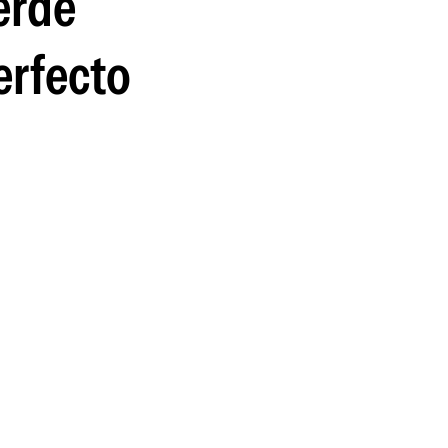
erde
guenos en:
erfecto