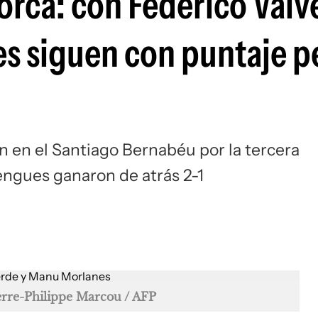
orca: con Federico Valv
Si
es siguen con puntaje p
n en el Santiago Bernabéu por la tercera
engues ganaron de atrás 2-1
erre-Philippe Marcou / AFP