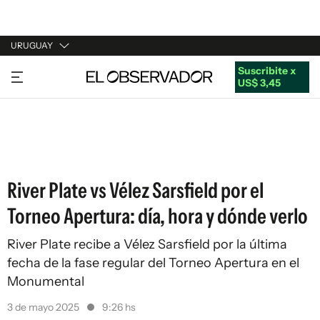
URUGUAY
Suscribite x
URUGUAY
US$ 3,45
ARGENTINA
ESPAÑA
ESTADOS UNIDOS
River Plate vs Vélez Sarsfield por el
Torneo Apertura: día, hora y dónde verlo
River Plate recibe a Vélez Sarsfield por la última
fecha de la fase regular del Torneo Apertura en el
Monumental
3 de mayo 2025
9:26 hs