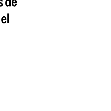
s de
guenos en:
 el