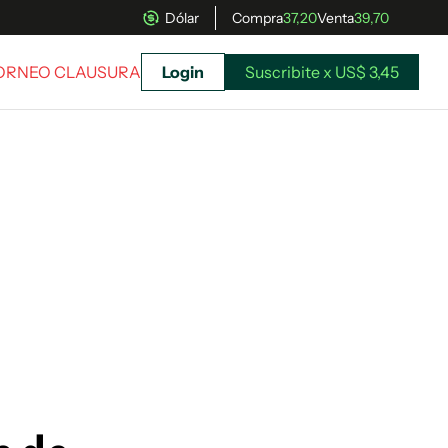
Dólar
Compra
37,20
Venta
39,70
TORNEO CLAUSURA
Login
Suscribite x US$ 3,45
uscríbete ahora a El Observador y elegí hasta
donde llegar.
Suscribite x US$ 3,45