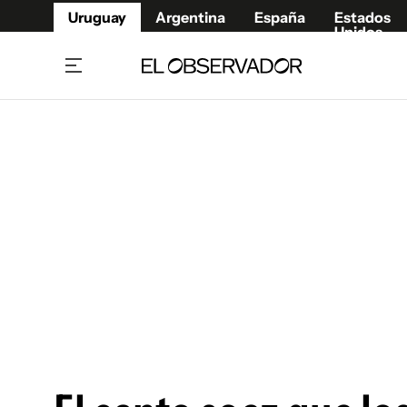
Uruguay
Argentina
España
Estados
Unidos
Home
Juegos 
Referí
Rugby
Fútbol
Básque
Mundial 2026
Tenis
Resultados Deportivos
Runnin
Fútbol internacional
Polidep
Copa Libertadores
Motor