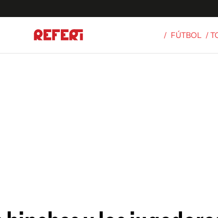
/
FÚTBOL
/ 
Olímpicos
S
tbol
g
ortivo