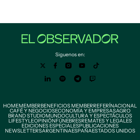
Siguenos en:
HOME
MEMBER
BENEFICIOS MEMBER
REFERÍ
NACIONAL
CAFÉ Y NEGOCIOS
ECONOMÍA Y EMPRESAS
AGRO
BRAND STUDIO
MUNDO
CULTURA Y ESPECTÁCULOS
LIFESTYLE
OPINIÓN
FÚNEBRES
REMATES Y LEGALES
EDICIONES ESPECIALES
PUBLICACIONES
NEWSLETTERS
ARGENTINA
ESPAÑA
ESTADOS UNIDOS