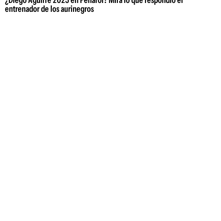
¿Diego Aguirre 2025 en Peñarol? Mirá lo que respondió el
entrenador de los aurinegros