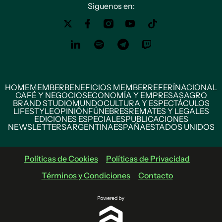
Siguenos en:
HOME
MEMBER
BENEFICIOS MEMBER
REFERÍ
NACIONAL
CAFÉ Y NEGOCIOS
ECONOMÍA Y EMPRESAS
AGRO
BRAND STUDIO
MUNDO
CULTURA Y ESPECTÁCULOS
LIFESTYLE
OPINIÓN
FÚNEBRES
REMATES Y LEGALES
EDICIONES ESPECIALES
PUBLICACIONES
NEWSLETTERS
ARGENTINA
ESPAÑA
ESTADOS UNIDOS
Políticas de Cookies
Políticas de Privacidad
Términos y Condiciones
Contacto