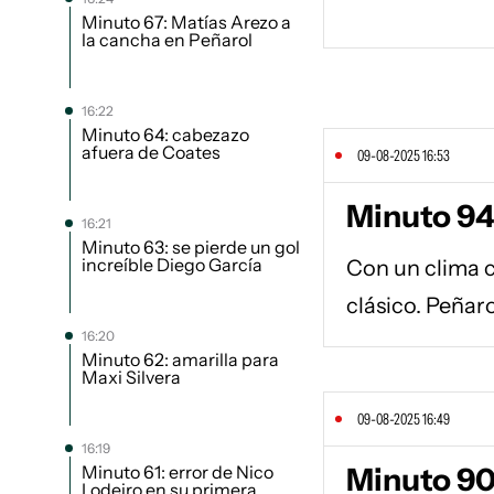
Minuto 67: Matías Arezo a
la cancha en Peñarol
16:22
Minuto 64: cabezazo
afuera de Coates
09-08-2025 16:53
Minuto 94:
16:21
Minuto 63: se pierde un gol
increíble Diego García
Con un clima c
clásico. Peñar
16:20
Minuto 62: amarilla para
Maxi Silvera
09-08-2025 16:49
16:19
Minuto 61: error de Nico
Minuto 90
Lodeiro en su primera