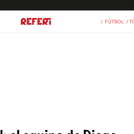
/
FÚTBOL
/ 
Olímpicos
S
tbol
g
ortivo