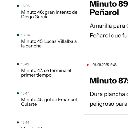
Minuto 89:
16:05
Peñarol
Minuto 46: gran intento de
Diego García
Amarilla para 
Peñarol que fu
16:04
Minuto 45: Lucas Villalba a
la cancha
15:49
09-08-2025 16:45
Minuto 47: se termina el
primer tiempo
Minuto 87
Dura plancha d
15:47
Minuto 45: gol de Emanuel
peligroso para
Gularte
15:44