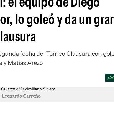
l: el equipo de Diego
Si
lor, lo goleó y da un gra
Clausura
segunda fecha del Torneo Clausura con gol
e y Matías Arezo
: Leonardo Carreño