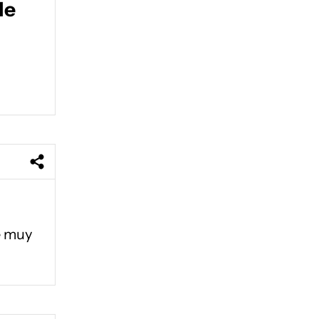
de
e muy