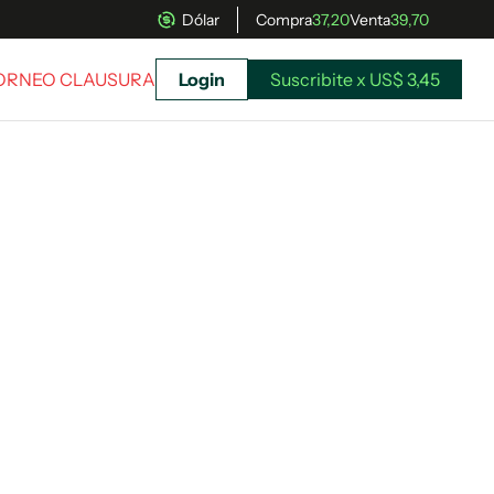
Dólar
Compra
37,20
Venta
39,70
TORNEO CLAUSURA
Login
Suscribite x US$ 3,45
uscríbete ahora a El Observador y elegí hasta
donde llegar.
Suscribite x US$ 3,45