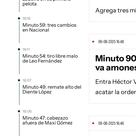
pelota
Agrega tres m
16:16
Minuto 59: tres cambios
en Nacional
09-08-2025 16:48
16:11
Minuto 54: tiro libre malo
Minuto 90
de Leo Fernández
va amone
16:07
Entra Héctor V
Minuto 49: remate alto del
acatar la orden
Diente López
16:06
Minuto 47: cabezazo
afuera de Maxi Gómez
09-08-2025 16:46