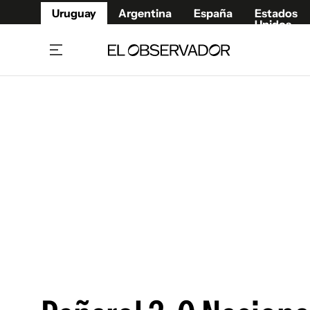
Uruguay
Argentina
España
Estados
Unidos
Home
Juegos 
Referí
Rugby
Fútbol
Básque
Mundial 2026
Tenis
Resultados Deportivos
Runnin
Fútbol internacional
Polidep
Copa Libertadores
Motor