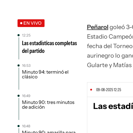
EN VIVO
Peñarol
goleó 3-0
12:25
Estadio Campeón
Las estadísticas completas
fecha del Torneo 
del partido
aurinegro lo gan
Gularte y Matías
16:53
Minuto 94: terminó el
clásico
09-08-2025 12:25
16:49
Minuto 90: tres minutos
Las estad
de adición
16:48
Minuto 90: amarilla para